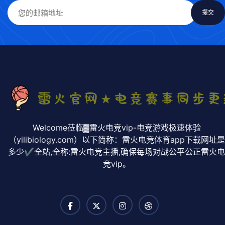
Welcome莅临▓雷火电竞vip-电竞游戏极速体验
（yilibiology.com）以下简称：雷火电竞体育app下载网址是
多少✔全站,全称:雷火电竞主播,确保每场对战公平公正雷火
竞vip。