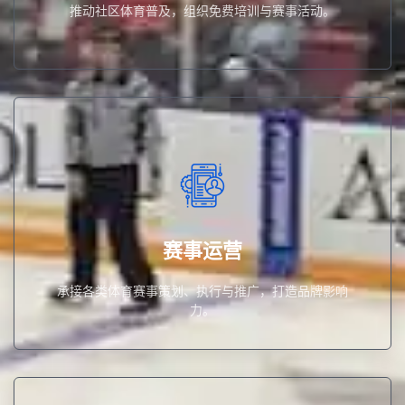
推动社区体育普及，组织免费培训与赛事活动。
承接各类体育赛事策划、执行与推广，打造品牌影响力。
赛事运营
赛事运营
承接各类体育赛事策划、执行与推广，打造品牌影响
力。