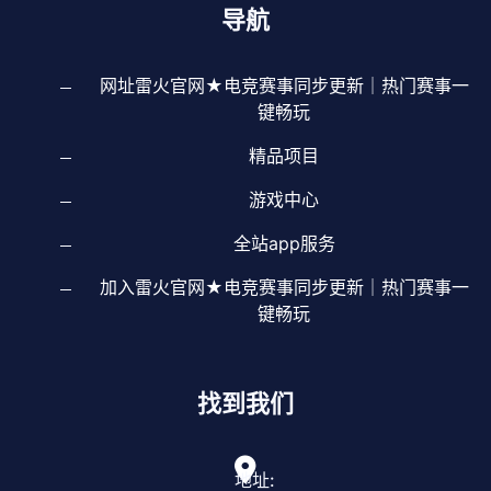
导航
网址雷火官网★电竞赛事同步更新｜热门赛事一
键畅玩
精品项目
游戏中心
全站app服务
加入雷火官网★电竞赛事同步更新｜热门赛事一
键畅玩
找到我们
地址: