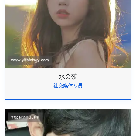
水会莎
社交媒体专员