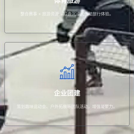
体育旅游
体育旅游
整合赛事 + 旅游资源，打造沉浸式运动旅行体验。
策划趣味运动会、户外拓展等团队活动，增强凝聚力。
企业团建
企业团建
策划趣味运动会、户外拓展等团队活动，增强凝聚力。