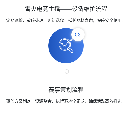
雷火电竞主播——设备维护流程
定期巡检、故障处理、更新迭代，延长器材寿命，保障安全使用。
03
赛事策划流程
覆盖方案制定、资源整合、执行落地全周期，确保活动高效推进。