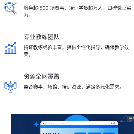
服务超 500 场赛事，培训学员超万人，口碑验证实
力。
专业教练团队
持证教练经验丰富，提供个性化指导，确保教学效
果。
资源全网覆盖
整合赛事、场馆、培训资源，满足多元化需求。