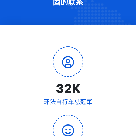
固的联系
32
K
环法自行车总冠军