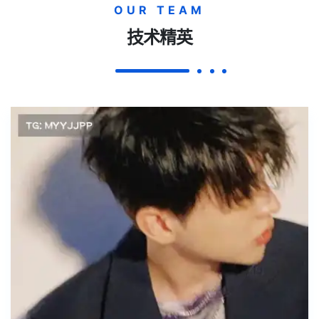
OUR TEAM
技术精英