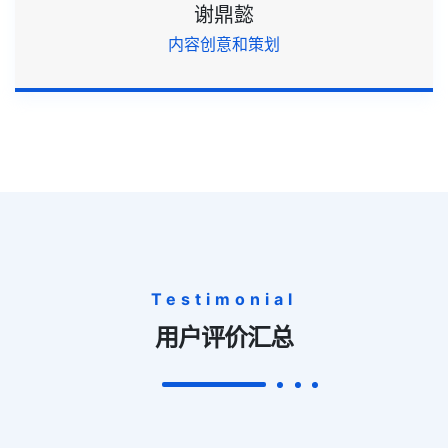
谢鼎懿
内容创意和策划
Testimonial
用户评价汇总