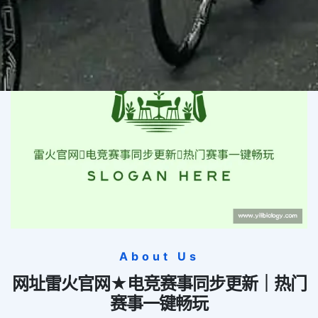
About Us
网址雷火官网★电竞赛事同步更新｜热门
赛事一键畅玩